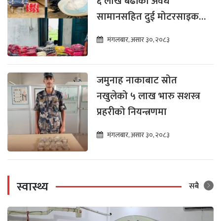
६ लाख बढीको अवैध
सामानसहित दुई मोटरसाइकल
नियन्त्रणमा
मंगलबार, असार ३०, २०८३
जमुनाह नाकाबाट स्रोत
नखुलेको ५ लाख भारु सशस्त्र
प्रहरीको नियन्त्रणमा
मंगलबार, असार ३०, २०८३
स्वास्थ्य
सबै