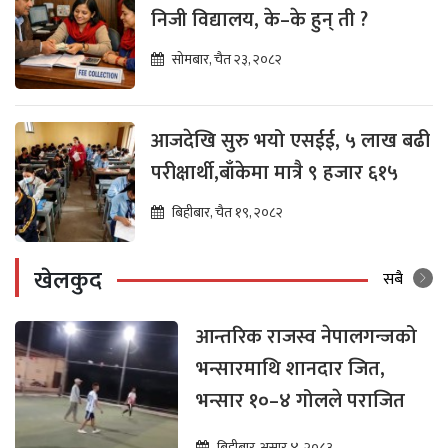
निजी विद्यालय, के–के हुन् ती ?
सोमबार, चैत २३, २०८२
आजदेखि सुरु भयो एसईई, ५ लाख बढी
परीक्षार्थी,बाँकेमा मात्रै ९ हजार ६१५
बिहीबार, चैत १९, २०८२
खेलकुद
सबै
आन्तरिक राजस्व नेपालगन्जको
भन्सारमाथि शानदार जित,
भन्सार १०–४ गोलले पराजित
बिहीबार, असार ४, २०८३