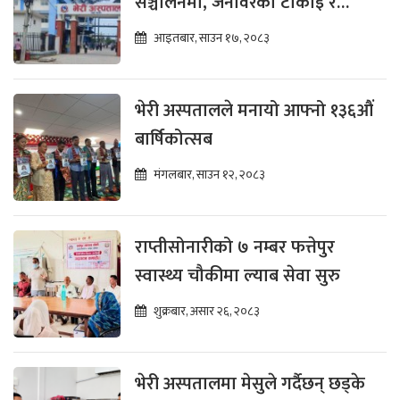
सञ्चालनमा, जनावरको टोकाइ र
सर्पदंशको डिजिटल अभिलेख राखिने
आइतबार, साउन १७, २०८३
भेरी अस्पतालले मनायो आफ्नो १३६औं
बार्षिकोत्सब
मंगलबार, साउन १२, २०८३
राप्तीसोनारीको ७ नम्बर फत्तेपुर
स्वास्थ्य चौकीमा ल्याब सेवा सुरु
शुक्रबार, असार २६, २०८३
भेरी अस्पतालमा मेसुले गर्दैछन् छड्के