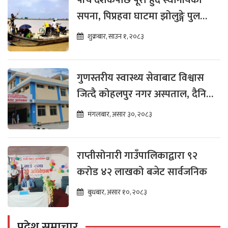
पाँच दशकपछि पूरा हुँदै स्थानीयको
सपना, पिप्रहवा घाटमा झोलुङ्गे पुल
निर्माण सुरु हुँदै
शुक्रबार, साउन १, २०८३
गुणस्तरीय स्वास्थ्य सेवाबाट विश्वास
जित्दै कोहलपुर नगर अस्पताल, दैनिक
१५० बढी बिरामी लाभान्वित
मंगलबार, असार ३०, २०८३
राप्तीसोनारी गाउँपालिकाद्वारा ९२
करोड ४२ लाखको बजेट सार्वजनिक
बुधबार, असार १०, २०८३
प्रदेश समाचार