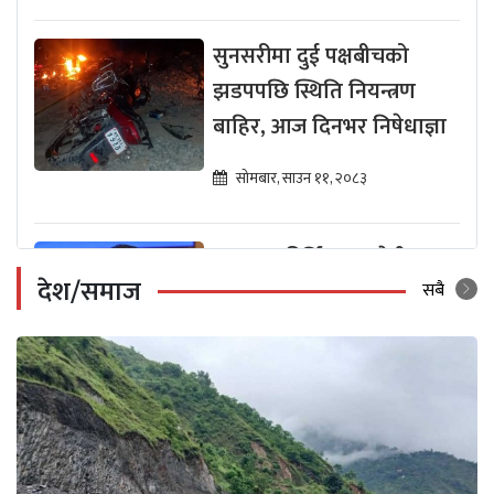
सुनसरीमा दुई पक्षबीचको
झडपपछि स्थिति नियन्त्रण
बाहिर, आज दिनभर निषेधाज्ञा
सोमबार, साउन ११, २०८३
युवा डा. कीर्तिपाल सुवेदी
देश/समाज
कोशी प्रदेशको स्वास्थ्य सचिव
सबै
नियुक्त
सोमबार, असार २२, २०८३