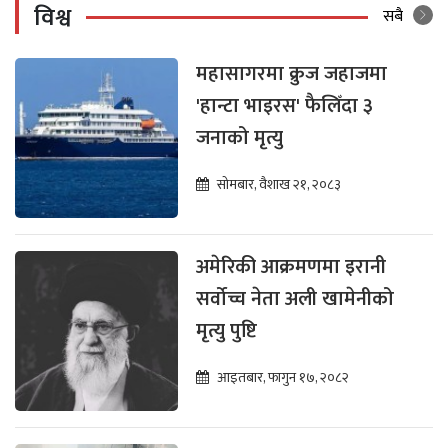
विश्व
सबै
महासागरमा क्रुज जहाजमा
'हान्टा भाइरस' फैलिँदा ३
जनाको मृत्यु
सोमबार, वैशाख २१, २०८३
अमेरिकी आक्रमणमा इरानी
सर्वोच्च नेता अली खामेनीको
मृत्यु पुष्टि
आइतबार, फागुन १७, २०८२