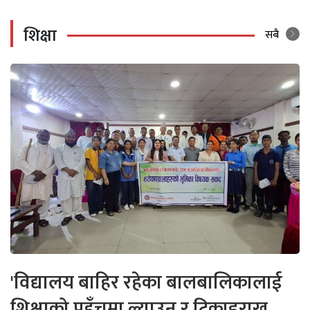
शिक्षा
सबै
'विद्यालय बाहिर रहेका बालबालिकालाई
शिक्षाको पहुँचमा ल्याउन र टिकाइराख्न