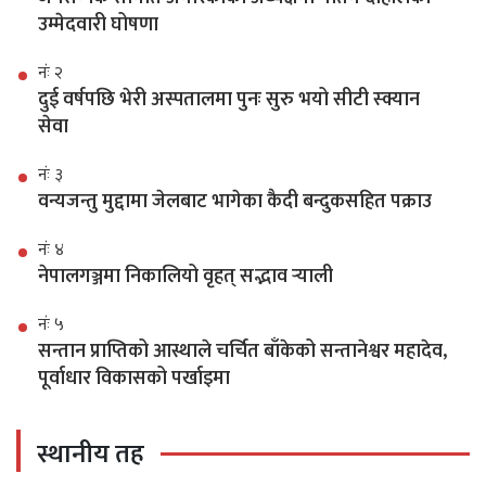
उम्मेदवारी घोषणा
नंः २
दुई वर्षपछि भेरी अस्पतालमा पुनः सुरु भयो सीटी स्क्यान
सेवा
नंः ३
वन्यजन्तु मुद्दामा जेलबाट भागेका कैदी बन्दुकसहित पक्राउ
नंः ४
नेपालगञ्जमा निकालियो वृहत् सद्भाव र्‍याली
नंः ५
सन्तान प्राप्तिको आस्थाले चर्चित बाँकेको सन्तानेश्वर महादेव,
पूर्वाधार विकासको पर्खाइमा
स्थानीय तह