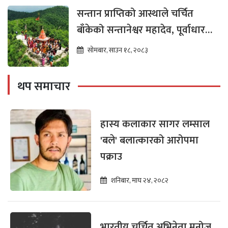
सन्तान प्राप्तिको आस्थाले चर्चित
बाँकेको सन्तानेश्वर महादेव, पूर्वाधार
विकासको पर्खाइमा
सोमबार, साउन १८, २०८३
थप समाचार
हास्य कलाकार सागर लम्साल
'बले' बलात्कारको आरोपमा
पक्राउ
शनिबार, माघ २४, २०८२
भारतीय चर्चित अभिनेता मनोज