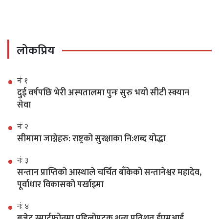
लोकप्रिय
नंः १
दुई वर्षपछि भेरी अस्पतालमा पुनः सुरु भयो सीटी स्क्यान
सेवा
नंः २
सीमामा जाग्नेहरु: राष्ट्रको सुरक्षाका नि:शब्द योद्धा
नंः ३
सन्तान प्राप्तिको आस्थाले चर्चित बाँकेको सन्तानेश्वर महादेव,
पूर्वाधार विकासको पर्खाइमा
नंः ४
बजेट स्मार्टफोनमा पहिलोपटक शून्य प्रतिशत ईएमआई,