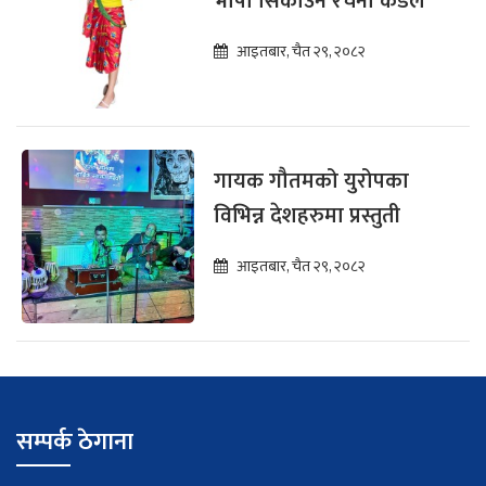
भाषा सिकाउने रचना कँडेल'
आइतबार, चैत २९, २०८२
गायक गौतमको युरोपका
विभिन्न देशहरुमा प्रस्तुती
आइतबार, चैत २९, २०८२
सम्पर्क ठेगाना