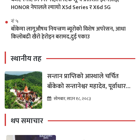
HONOR नेपालले ल्यायो X5d Series र X6d 5G
नंः ५
बाँकेमा लागूऔषध नियन्त्रण ब्यूरोको विशेष अपरेसन, आधा
किलोबढी खैरो हेरोइन बरामद,दुई पकाउ
स्थानीय तह
सन्तान प्राप्तिको आस्थाले चर्चित
बाँकेको सन्तानेश्वर महादेव, पूर्वाधार
विकासको पर्खाइमा
सोमबार, साउन १८, २०८३
थप समाचार