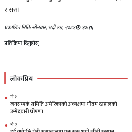
रासस।
प्रकाशित मिति: सोमबार, भदौ २४, २०८१
१०:१६
प्रतिक्रिया दिनुहोस्
लोकप्रिय
नंः १
जनसम्पर्क समिति अमेरिकाको अध्यक्षमा गौतम दाहालको
उम्मेदवारी घोषणा
नंः २