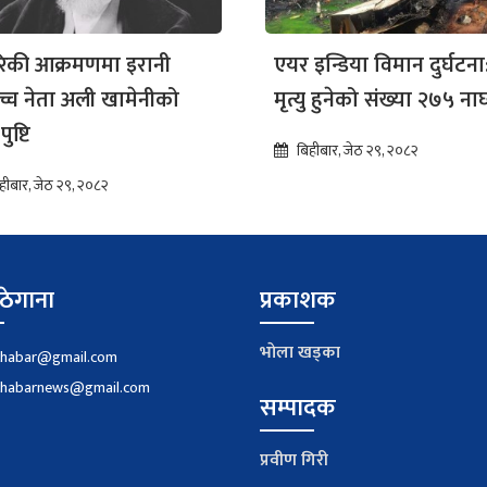
रिकी आक्रमणमा इरानी
एयर इन्डिया विमान दुर्घटना
ोच्च नेता अली खामेनीको
मृत्यु हुनेको संख्या २७५ नाघ
पुष्टि
बिहीबार, जेठ २९, २०८२
हीबार, जेठ २९, २०८२
ठेगाना
प्रकाशक
भाेला खड्का
khabar@gmail.com
khabarnews@gmail.com
सम्पादक
प्रवीण गिरी