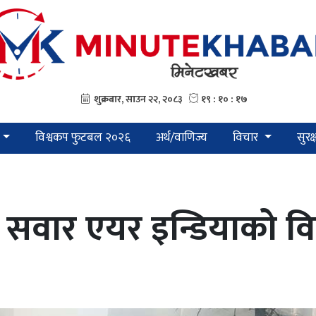
विश्वकप फुटबल २०२६
अर्थ/वाणिज्य
विचार
सुरक
वार एयर इन्डियाको विम