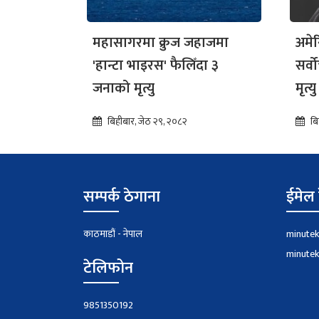
महासागरमा क्रुज जहाजमा
अमे
'हान्टा भाइरस' फैलिँदा ३
सर्व
जनाको मृत्यु
मृत्यु 
बिहीबार, जेठ २९, २०८२
बि
सम्पर्क ठेगाना
ईमेल 
काठमाडौं - नेपाल
minute
minute
टेलिफोन
9851350192