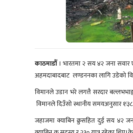
काठमाडौँ
। भारतमा २ सय ४२ जना सवार एय
अहमदाबादबाट लण्डननका लागि उडेको विमान
विमानले उडान भरे लगत्तै सरदार बल्लभभाइ 
विमानले दिउँसो स्थानीय समयअनुसार १ः३८
जहाजमा क्याबिन क्रुसहित दुई सय ४२ 
क्याबिन क्रु सदस्य र २३० यात्रु रहेका थिए