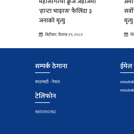
महासागरमा क्रुज जहाजमा
अमे
'हान्टा भाइरस' फैलिँदा ३
सर्व
जनाको मृत्यु
मृत्यु 
बिहीबार, वैशाख २५, २०८२
बि
सम्पर्क ठेगाना
ईमेल 
काठमाडौं - नेपाल
minute
minute
टेलिफोन
9851350192