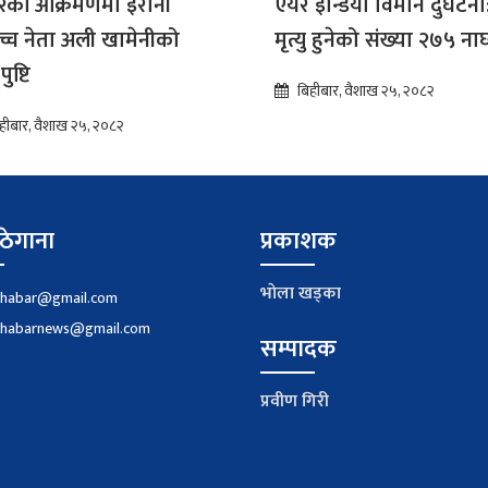
रिकी आक्रमणमा इरानी
एयर इन्डिया विमान दुर्घटना
ोच्च नेता अली खामेनीको
मृत्यु हुनेको संख्या २७५ नाघ
पुष्टि
बिहीबार, वैशाख २५, २०८२
हीबार, वैशाख २५, २०८२
ठेगाना
प्रकाशक
भाेला खड्का
khabar@gmail.com
khabarnews@gmail.com
सम्पादक
प्रवीण गिरी