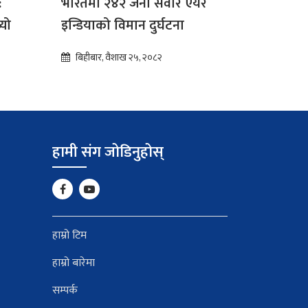
:
भारतमा २४२ जना सवार एयर
्यो
इन्डियाको विमान दुर्घटना
बिहीबार, वैशाख २५, २०८२
हामी संग जोडिनुहोस्
हाम्रो टिम
हाम्रो बारेमा
सम्पर्क