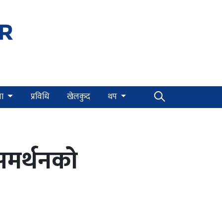
्षा
प्रविधि
खेलकुद
थप
समर्थनको