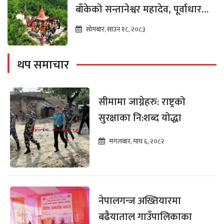
बाँकेको सन्तानेश्वर महादेव, पूर्वाधार
विकासको पर्खाइमा
सोमबार, साउन १८, २०८३
थप समाचार
सीमामा जाग्नेहरु: राष्ट्रको
सुरक्षाका नि:शब्द योद्धा
मंगलबार, माघ ६, २०८२
नेपालगन्ज अख्तियारमा
बढैयाताल गाउँपालिकाका