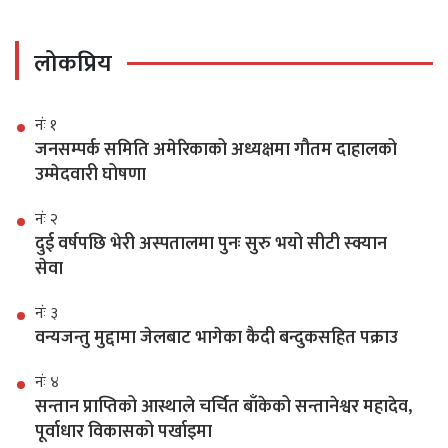
लोकप्रिय
नंः १
जनसम्पर्क समिति अमेरिकाको अध्यक्षमा गौतम दाहालको
उम्मेदवारी घोषणा
नंः २
दुई वर्षपछि भेरी अस्पतालमा पुनः सुरु भयो सीटी स्क्यान
सेवा
नंः ३
वन्यजन्तु मुद्दामा जेलबाट भागेका कैदी बन्दुकसहित पक्राउ
नंः ४
सन्तान प्राप्तिको आस्थाले चर्चित बाँकेको सन्तानेश्वर महादेव,
पूर्वाधार विकासको पर्खाइमा