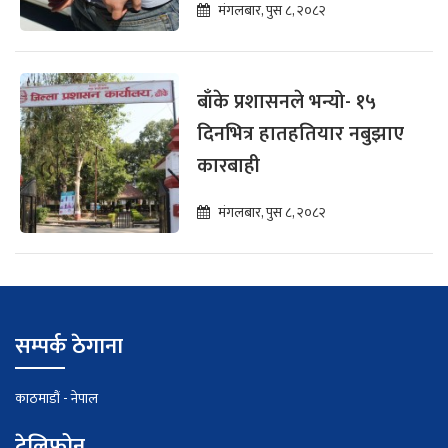
मंगलबार, पुस ८, २०८२
बाँके प्रशासनले भन्यो- १५
दिनभित्र हातहतियार नबुझाए
कारबाही
मंगलबार, पुस ८, २०८२
सम्पर्क ठेगाना
काठमाडौं - नेपाल
टेलिफोन