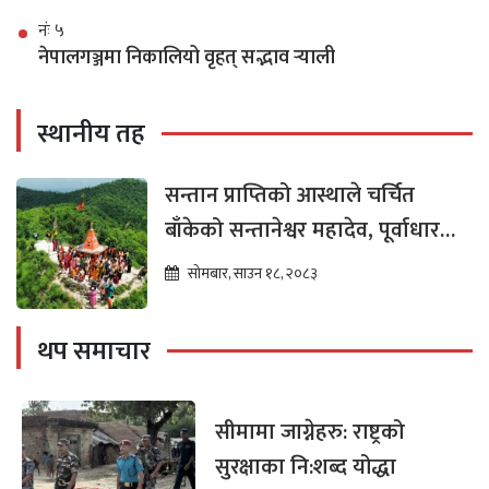
नंः ५
नेपालगञ्जमा निकालियो वृहत् सद्भाव र्‍याली
स्थानीय तह
सन्तान प्राप्तिको आस्थाले चर्चित
बाँकेको सन्तानेश्वर महादेव, पूर्वाधार
विकासको पर्खाइमा
सोमबार, साउन १८, २०८३
थप समाचार
सीमामा जाग्नेहरु: राष्ट्रको
सुरक्षाका नि:शब्द योद्धा