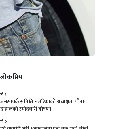
लोकप्रिय
नंः १
जनसम्पर्क समिति अमेरिकाको अध्यक्षमा गौतम
दाहालको उम्मेदवारी घोषणा
नंः २
दुई वर्षपछि भेरी अस्पतालमा पुनः सुरु भयो सीटी