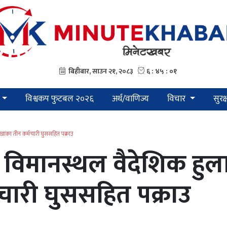
विश्वकप फुटबल २०२६
अर्थ/वाणिज्य
विचार
सुरक
ाक भन्सार शाखाका तीन कर्मचारी घुससहित पक्राउ
ट्रिय विमानस्थल वैदेशिक ह
चारी घुससहित पक्राउ