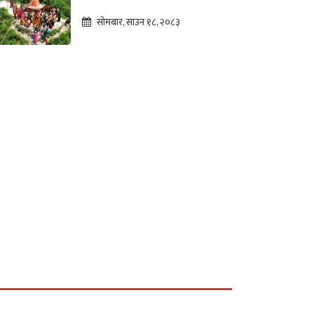
महादेव, पूर्वाधार विकासको
सोमबार, साउन १८, २०८३
पर्खाइमा