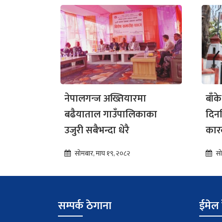
नेपालगन्ज अख्तियारमा
बाँक
बढैयाताल गाउँपालिकाका
दिन
उजुरी सबैभन्दा धेरै
कार
सोमबार, माघ १९, २०८२
सो
सम्पर्क ठेगाना
ईमेल 