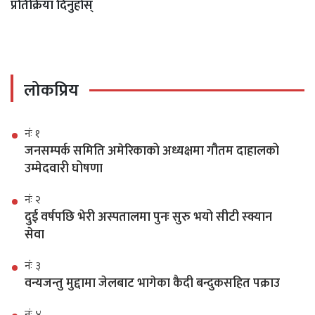
प्रतिक्रिया दिनुहोस्
लोकप्रिय
नंः १
जनसम्पर्क समिति अमेरिकाको अध्यक्षमा गौतम दाहालको
उम्मेदवारी घोषणा
नंः २
दुई वर्षपछि भेरी अस्पतालमा पुनः सुरु भयो सीटी स्क्यान
सेवा
नंः ३
वन्यजन्तु मुद्दामा जेलबाट भागेका कैदी बन्दुकसहित पक्राउ
नंः ४