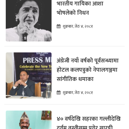
भारतीय गायिका आशा
भोषलेको निधन
शुक्रबार, जेठ ४, २०८१
अंग्रेजी नयाँ वर्षको पूर्वसन्ध्यामा
होटल कलपत्रुको नेपालगञ्जमा
सांगीतिक धमाका
शुक्रबार, जेठ ४, २०८१
४० वर्षदेखि सहरका गल्लीदेखि
दुर्गम वस्तीसम्म पुगेर सारङ्गी