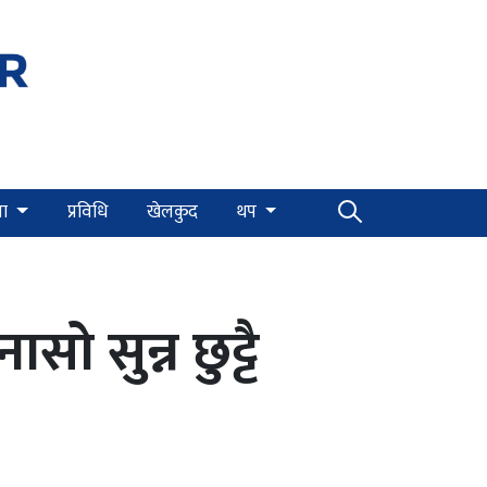
्षा
प्रविधि
खेलकुद
थप
ो सुन्न छुट्टै