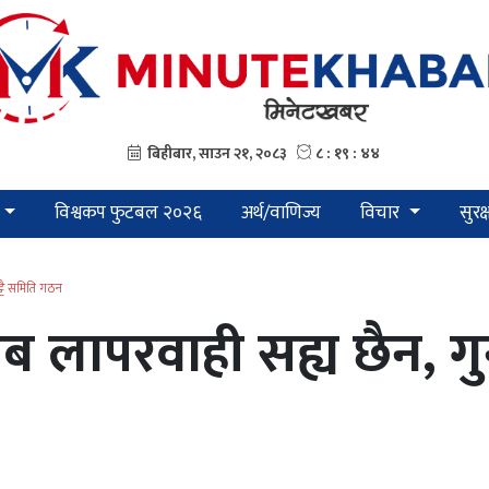
विश्वकप फुटबल २०२६
अर्थ/वाणिज्य
विचार
सुरक
ट्टै समिति गठन
लापरवाही सह्य छैन, गुनास