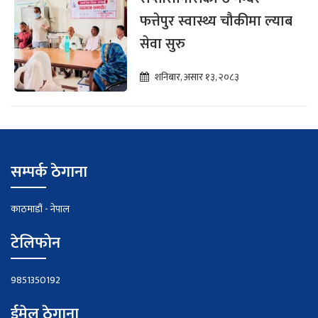
फत्तेपुर स्वास्थ्य चौकीमा ल्याब
सेवा सुरु
शनिबार, असार १३, २०८३
सम्पर्क ठेगाना
काठमाडौं - नेपाल
टेलिफोन
9851350192
ईमेल ठेगाना