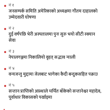
नंः १
जनसम्पर्क समिति अमेरिकाको अध्यक्षमा गौतम दाहालको
उम्मेदवारी घोषणा
नंः २
दुई वर्षपछि भेरी अस्पतालमा पुनः सुरु भयो सीटी स्क्यान
सेवा
नंः ३
नेपालगञ्जमा निकालियो वृहत् सद्भाव र्‍याली
नंः ४
वन्यजन्तु मुद्दामा जेलबाट भागेका कैदी बन्दुकसहित पक्राउ
नंः ५
सन्तान प्राप्तिको आस्थाले चर्चित बाँकेको सन्तानेश्वर महादेव,
पूर्वाधार विकासको पर्खाइमा