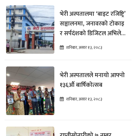
भेरी अस्पतालमा ‘बाइट रजिष्ट्रि’
सञ्चालनमा, जनावरको टोकाइ
र सर्पदंशको डिजिटल अभिलेख
राखिने
शनिबार, असार १३, २०८३
भेरी अस्पतालले मनायो आफ्नो
१३६औं बार्षिकोत्सब
शनिबार, असार १३, २०८३
राप्तीसोनारीको ७ नम्बर