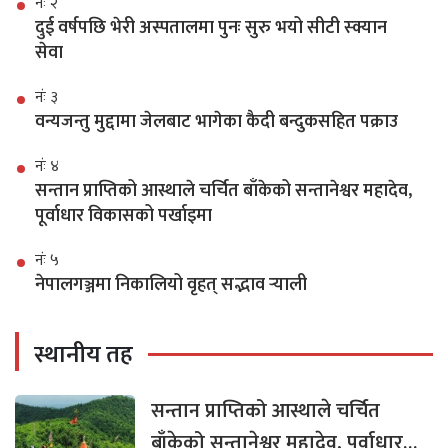
नंः २
दुई वर्षपछि भेरी अस्पतालमा पुनः सुरु भयो सीटी स्क्यान
सेवा
नंः ३
वन्यजन्तु मुद्दामा जेलबाट भागेका कैदी बन्दुकसहित पक्राउ
नंः ४
सन्तान प्राप्तिको आस्थाले चर्चित बाँकेको सन्तानेश्वर महादेव,
पूर्वाधार विकासको पर्खाइमा
नंः ५
नेपालगञ्जमा निकालियो वृहत् सद्भाव र्‍याली
स्थानीय तह
सन्तान प्राप्तिको आस्थाले चर्चित
बाँकेको सन्तानेश्वर महादेव, पूर्वाधार