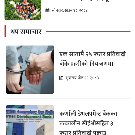
विकासको पर्खाइमा
सोमबार, साउन १८, २०८३
थप समाचार
एक सातामै २५ फरार प्रतिवादी
बाँके प्रहरीको नियन्त्रणमा
शुक्रबार, जेठ २९, २०८३
कर्णाली डेभलपमेन्ट बैंकका
तत्कालीन सीईओसहित ३
फरार प्रतिवादी पक्राउ