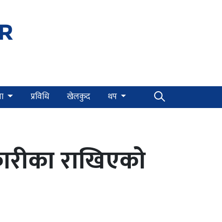
्षा
प्रविधि
खेलकुद
थप
कारीका राखिएको