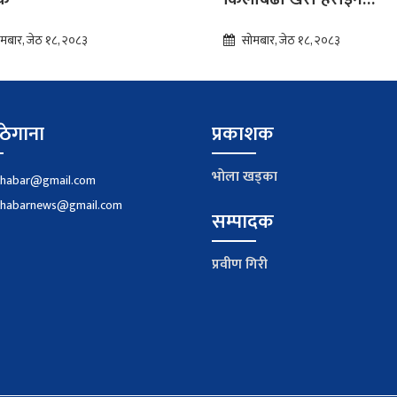
बरामद,दुई पकाउ
मबार, जेठ १८, २०८३
सोमबार, जेठ १८, २०८३
ठेगाना
प्रकाशक
भाेला खड्का
khabar@gmail.com
khabarnews@gmail.com
सम्पादक
प्रवीण गिरी