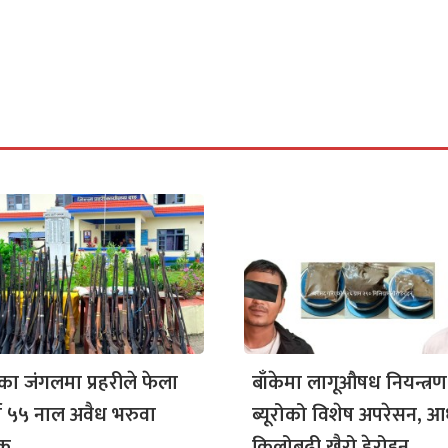
ा जंगलमा प्रहरीले फेला
बाँकेमा लागूऔषध नियन्त्रण
यो ५५ नाल अवैध भरुवा
ब्यूरोको विशेष अपरेसन, आ
ुक
किलोबढी खैरो हेरोइन