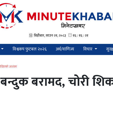
विश्वकप फुटबल २०२६
अर्थ/वाणिज्य
विचार
सुरक
 राखिएको आशंका
बन्दुक बरामद, चोरी शि