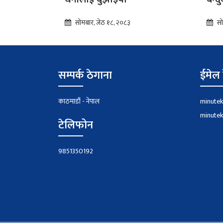
सोमबार, जेठ १८, २०८३
सो
सम्पर्क ठेगाना
ईमेल 
काठमाडौं - नेपाल
minute
minute
टेलिफोन
9851350192