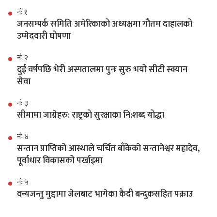
नंः १
जनसम्पर्क समिति अमेरिकाको अध्यक्षमा गौतम दाहालको
उम्मेदवारी घोषणा
नंः २
दुई वर्षपछि भेरी अस्पतालमा पुनः सुरु भयो सीटी स्क्यान
सेवा
नंः ३
सीमामा जाग्नेहरु: राष्ट्रको सुरक्षाका नि:शब्द योद्धा
नंः ४
सन्तान प्राप्तिको आस्थाले चर्चित बाँकेको सन्तानेश्वर महादेव,
पूर्वाधार विकासको पर्खाइमा
नंः ५
वन्यजन्तु मुद्दामा जेलबाट भागेका कैदी बन्दुकसहित पक्राउ