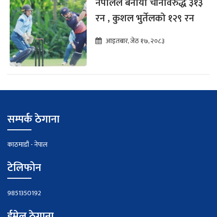
नेपालले बनायो चीनविरुद्ध ३१३
रन , कुशल भुर्तेलको १२९ रन
आइतबार, जेठ १७, २०८३
सम्पर्क ठेगाना
काठमाडौं - नेपाल
टेलिफोन
9851350192
ईमेल ठेगाना