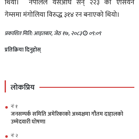
थियो। नेपालले यसअघि सन् २२३ को एसियन
गेम्समा मंगोलिया विरुद्ध ३१४ रन बनाएको थियो।
प्रकाशित मिति: आइतबार, जेठ १७, २०८३
०९:०९
प्रतिक्रिया दिनुहोस्
लोकप्रिय
नंः १
जनसम्पर्क समिति अमेरिकाको अध्यक्षमा गौतम दाहालको
उम्मेदवारी घोषणा
नंः २