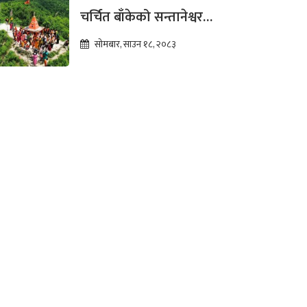
चर्चित बाँकेको सन्तानेश्वर
महादेव, पूर्वाधार विकासको
सोमबार, साउन १८, २०८३
पर्खाइमा