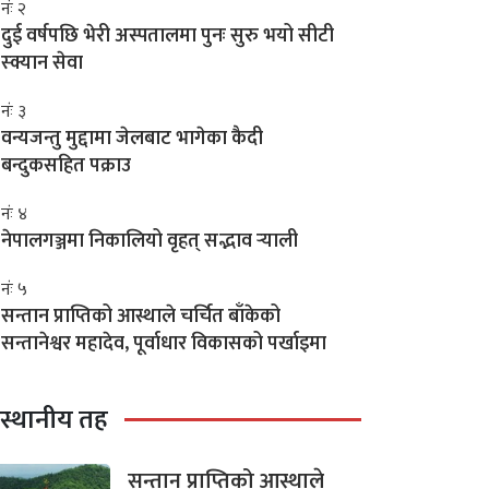
नंः २
दुई वर्षपछि भेरी अस्पतालमा पुनः सुरु भयो सीटी
स्क्यान सेवा
नंः ३
वन्यजन्तु मुद्दामा जेलबाट भागेका कैदी
बन्दुकसहित पक्राउ
नंः ४
नेपालगञ्जमा निकालियो वृहत् सद्भाव र्‍याली
नंः ५
सन्तान प्राप्तिको आस्थाले चर्चित बाँकेको
सन्तानेश्वर महादेव, पूर्वाधार विकासको पर्खाइमा
स्थानीय तह
सन्तान प्राप्तिको आस्थाले