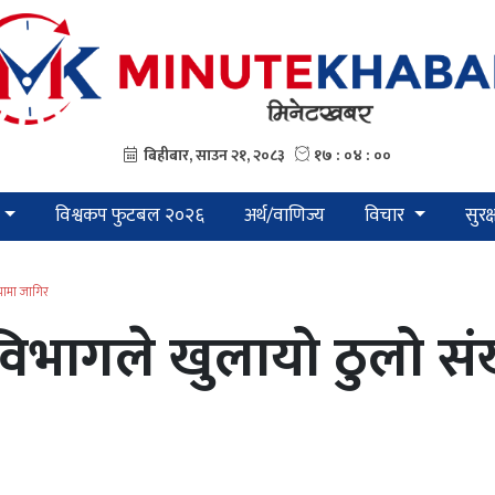
विश्वकप फुटबल २०२६
अर्थ/वाणिज्य
विचार
सुरक
्यामा जागिर
ान विभागले खुलायो ठुलो स