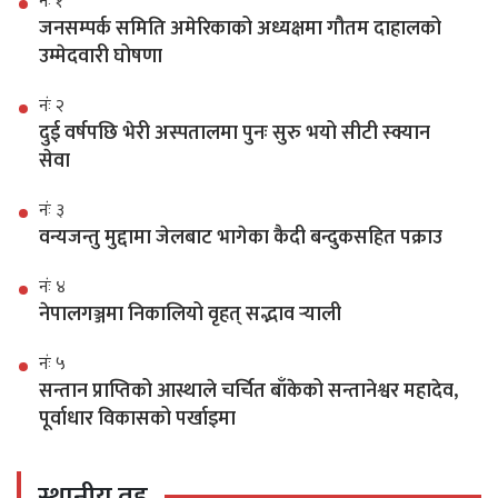
नंः १
जनसम्पर्क समिति अमेरिकाको अध्यक्षमा गौतम दाहालको
उम्मेदवारी घोषणा
नंः २
दुई वर्षपछि भेरी अस्पतालमा पुनः सुरु भयो सीटी स्क्यान
सेवा
नंः ३
वन्यजन्तु मुद्दामा जेलबाट भागेका कैदी बन्दुकसहित पक्राउ
नंः ४
नेपालगञ्जमा निकालियो वृहत् सद्भाव र्‍याली
नंः ५
सन्तान प्राप्तिको आस्थाले चर्चित बाँकेको सन्तानेश्वर महादेव,
पूर्वाधार विकासको पर्खाइमा
स्थानीय तह