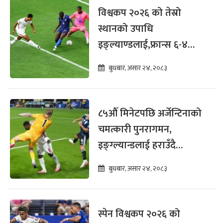
विश्वकप २०२६ को तेस्रो
स्थानको उपाधि
इङ्ल्याण्डलाई,फ्रान्स ६-४
गोलले पराजित
बुधबार, असार २४, २०८३
८५औँ मिनेटपछि अर्जेन्टिनाको
चमत्कारी पुनरागमन,
इङ्ग्ल्यान्डलाई हराउँदै
विश्वकपको फाइनलमा
बुधबार, असार २४, २०८३
स्पेन विश्वकप २०२६ को