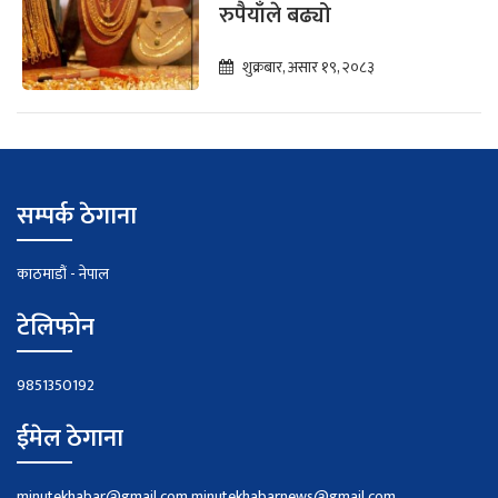
रुपैयाँले बढ्यो
शुक्रबार, असार १९, २०८३
सम्पर्क ठेगाना
काठमाडौं - नेपाल
टेलिफोन
9851350192
ईमेल ठेगाना
minutekhabar@gmail.com
minutekhabarnews@gmail.com