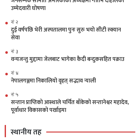
जनसम्पर्क समिति अमेरिकाको अध्यक्षमा गौतम दाहालको
उम्मेदवारी घोषणा
नंः २
दुई वर्षपछि भेरी अस्पतालमा पुनः सुरु भयो सीटी स्क्यान
सेवा
नंः ३
वन्यजन्तु मुद्दामा जेलबाट भागेका कैदी बन्दुकसहित पक्राउ
नंः ४
नेपालगञ्जमा निकालियो वृहत् सद्भाव र्‍याली
नंः ५
सन्तान प्राप्तिको आस्थाले चर्चित बाँकेको सन्तानेश्वर महादेव,
पूर्वाधार विकासको पर्खाइमा
स्थानीय तह