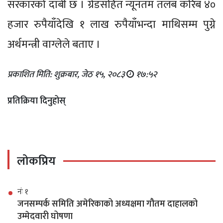
सरकारको दाबी छ । ग्रेडसहित न्यूनतम तलब करिब ४०
हजार रुपैयाँदेखि १ लाख रुपैयाँभन्दा माथिसम्म पुग्ने
अर्थमन्त्री वाग्लेले बताए ।
प्रकाशित मिति: शुक्रबार, जेठ १५, २०८३
१७:५२
प्रतिक्रिया दिनुहोस्
लोकप्रिय
नंः १
जनसम्पर्क समिति अमेरिकाको अध्यक्षमा गौतम दाहालको
उम्मेदवारी घोषणा