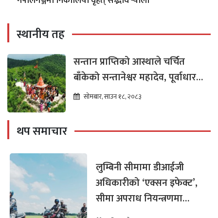
नेपालगञ्जमा निकालियो वृहत् सद्भाव र्‍याली
स्थानीय तह
सन्तान प्राप्तिको आस्थाले चर्चित
बाँकेको सन्तानेश्वर महादेव, पूर्वाधार
विकासको पर्खाइमा
सोमबार, साउन १८, २०८३
थप समाचार
लुम्बिनी सीमामा डीआईजी
अधिकारीको ‘एक्सन इफेक्ट’,
सीमा अपराध नियन्त्रणमा
सशस्त्र प्रहरी आक्रामक