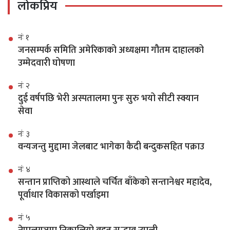
लोकप्रिय
नंः १
जनसम्पर्क समिति अमेरिकाको अध्यक्षमा गौतम दाहालको
उम्मेदवारी घोषणा
नंः २
दुई वर्षपछि भेरी अस्पतालमा पुनः सुरु भयो सीटी स्क्यान
सेवा
नंः ३
वन्यजन्तु मुद्दामा जेलबाट भागेका कैदी बन्दुकसहित पक्राउ
नंः ४
सन्तान प्राप्तिको आस्थाले चर्चित बाँकेको सन्तानेश्वर महादेव,
पूर्वाधार विकासको पर्खाइमा
नंः ५