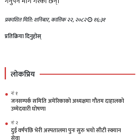
गर्नुपर्ने माग गरेका छन्।
प्रकाशित मिति: शनिबार, कात्तिक २२, २०८२
१६:३१
प्रतिक्रिया दिनुहोस्
लोकप्रिय
नंः १
जनसम्पर्क समिति अमेरिकाको अध्यक्षमा गौतम दाहालको
उम्मेदवारी घोषणा
नंः २
दुई वर्षपछि भेरी अस्पतालमा पुनः सुरु भयो सीटी स्क्यान
सेवा