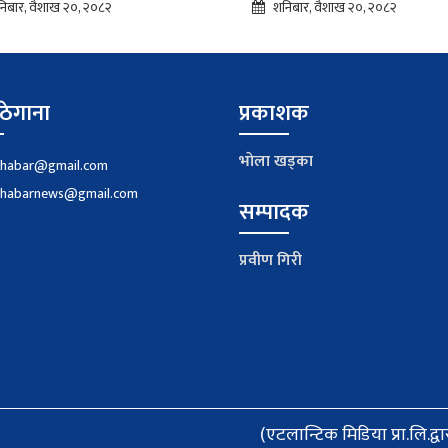
िबार, वैशाख २०, २०८२
शनिबार, वैशाख २०, २०८२
ठेगाना
प्रकाशक
भाेला खड्का
khabar@gmail.com
khabarnews@gmail.com
सम्पादक
प्रवीण गिरी
(एटलान्टिक मिडिया प्रा.लि.द्