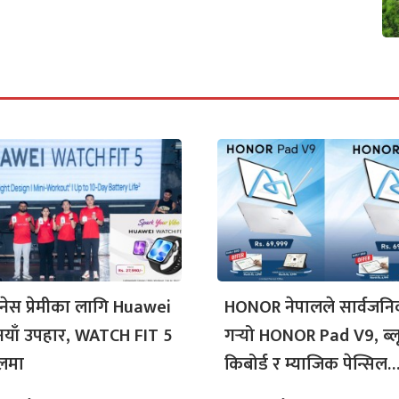
नेस प्रेमीका लागि Huawei
HONOR नेपालले सार्वजन
नयाँ उपहार, WATCH FIT 5
गर्‍यो HONOR Pad V9, ब्लूटुथ
ालमा
किबोर्ड र म्याजिक पेन्सिल
नि:शुल्क