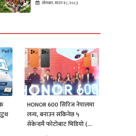
महादेव, पूर्वाधार विकासको
सोमबार, साउन १८, २०८३
पर्खाइमा
िक
HONOR 600 सिरिज नेपालमा
लन्च, बनाउन सकिनेछ ५
सेकेन्डमै फोटोबाट भिडियो (यी
हुन् विशेषता)