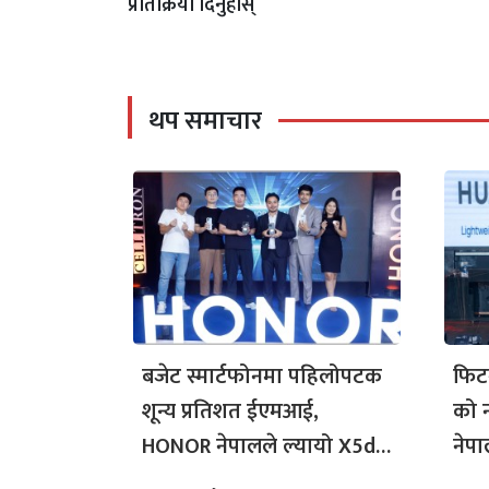
प्रतिक्रिया दिनुहोस्
थप समाचार
बजेट स्मार्टफोनमा पहिलोपटक
फिट
शून्य प्रतिशत ईएमआई,
को 
HONOR नेपालले ल्यायो X5d
नेप
Series र X6d 5G