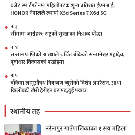
बजेट स्मार्टफोनमा पहिलोपटक शून्य प्रतिशत ईएमआई,
HONOR नेपालले ल्यायो X5d Series र X6d 5G
नंः ३
सीमामा जाग्नेहरु: राष्ट्रको सुरक्षाका नि:शब्द योद्धा
नंः ४
सन्तान प्राप्तिको आस्थाले चर्चित बाँकेको सन्तानेश्वर महादेव,
पूर्वाधार विकासको पर्खाइमा
नंः ५
बाँकेमा लागूऔषध नियन्त्रण ब्यूरोको विशेष अपरेसन, आधा
किलोबढी खैरो हेरोइन बरामद,दुई पकाउ
स्थानीय तह
नरैनापुर गाउँपालिकाका १ सय महिला