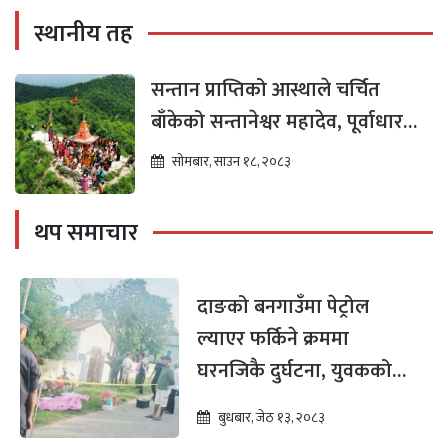
स्थानीय तह
सन्तान प्राप्तिको आस्थाले चर्चित
बाँकेको सन्तानेश्वर महादेव, पूर्वाधार
विकासको पर्खाइमा
सोमबार, साउन १८, २०८३
थप समाचार
दाङको बनगाउँमा पेट्रोल
ल्याएर फर्किने क्रममा
घरनजिकै दुर्घटना, युवकको
मृत्यु
बुधबार, जेठ १३, २०८३