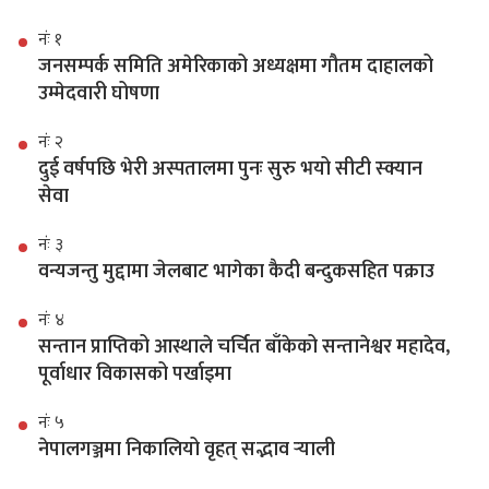
नंः १
जनसम्पर्क समिति अमेरिकाको अध्यक्षमा गौतम दाहालको
उम्मेदवारी घोषणा
नंः २
दुई वर्षपछि भेरी अस्पतालमा पुनः सुरु भयो सीटी स्क्यान
सेवा
नंः ३
वन्यजन्तु मुद्दामा जेलबाट भागेका कैदी बन्दुकसहित पक्राउ
नंः ४
सन्तान प्राप्तिको आस्थाले चर्चित बाँकेको सन्तानेश्वर महादेव,
पूर्वाधार विकासको पर्खाइमा
नंः ५
नेपालगञ्जमा निकालियो वृहत् सद्भाव र्‍याली