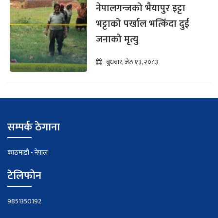
नेपालगन्जको भैयापुर इट्टा
भट्टाको पर्खाल भत्किँदा दुई
जनाको मृत्यु
बुधबार, जेठ १३, २०८३
सम्पर्क ठेगाना
काठमाडौं - नेपाल
टेलिफोन
9851350192