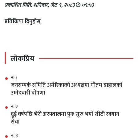
प्रकाशित मिति: शनिबार, जेठ ९, २०८३
०९:५३
प्रतिक्रिया दिनुहोस्
लोकप्रिय
नंः १
जनसम्पर्क समिति अमेरिकाको अध्यक्षमा गौतम दाहालको
उम्मेदवारी घोषणा
नंः २
दुई वर्षपछि भेरी अस्पतालमा पुनः सुरु भयो सीटी स्क्यान
सेवा
नंः ३