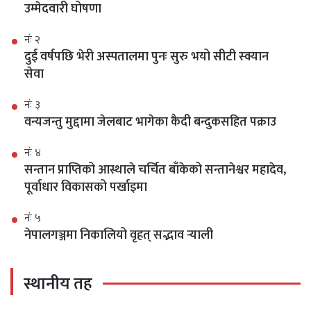
उम्मेदवारी घोषणा
नंः २
दुई वर्षपछि भेरी अस्पतालमा पुनः सुरु भयो सीटी स्क्यान
सेवा
नंः ३
वन्यजन्तु मुद्दामा जेलबाट भागेका कैदी बन्दुकसहित पक्राउ
नंः ४
सन्तान प्राप्तिको आस्थाले चर्चित बाँकेको सन्तानेश्वर महादेव,
पूर्वाधार विकासको पर्खाइमा
नंः ५
नेपालगञ्जमा निकालियो वृहत् सद्भाव र्‍याली
स्थानीय तह