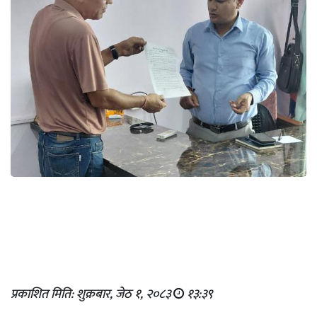
प्रकाशित मिति: शुक्रबार, जेठ १, २०८३
१३:३९