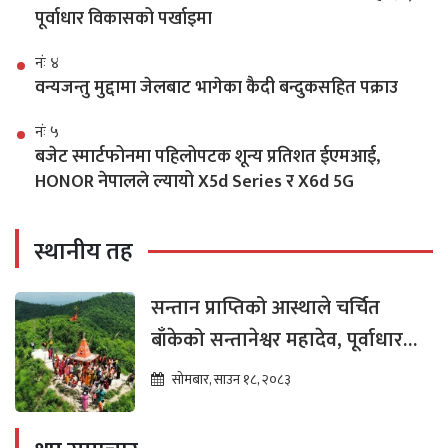
पूर्वाधार विकासको पर्खाइमा
नंः ४
वन्यजन्तु मुद्दामा जेलबाट भागेका कैदी बन्दुकसहित पक्राउ
नंः ५
बजेट स्मार्टफोनमा पहिलोपटक शून्य प्रतिशत ईएमआई,
HONOR नेपालले ल्यायो X5d Series र X6d 5G
स्थानीय तह
सन्तान प्राप्तिको आस्थाले चर्चित
बाँकेको सन्तानेश्वर महादेव, पूर्वाधार
विकासको पर्खाइमा
सोमबार, साउन १८, २०८३