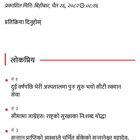
प्रकाशित मिति: बिहीबार, चैत २६, २०८२
०८:१६
प्रतिक्रिया दिनुहोस्
लोकप्रिय
नंः १
दुई वर्षपछि भेरी अस्पतालमा पुनः सुरु भयो सीटी स्क्यान
सेवा
नंः २
सीमामा जाग्नेहरु: राष्ट्रको सुरक्षाका नि:शब्द योद्धा
नंः ३
सन्तान प्राप्तिको आस्थाले चर्चित बाँकेको सन्तानेश्वर महादेव,