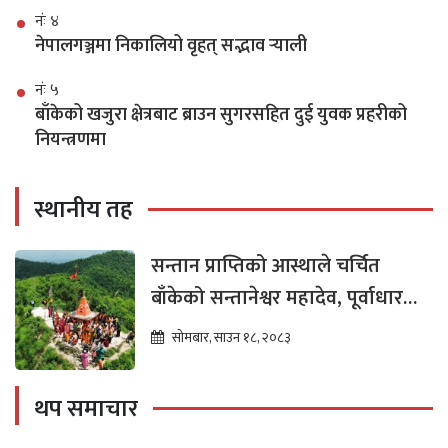
नंः ४
नेपालगञ्जमा निकालियो वृहत् सद्भाव र्‍याली
नंः ५
बाँकेको खजुरा क्षेत्रबाट ब्राउन सुगरसहित दुई युवक प्रहरीको
नियन्त्रणमा
स्थानीय तह
सन्तान प्राप्तिको आस्थाले चर्चित
बाँकेको सन्तानेश्वर महादेव, पूर्वाधार
विकासको पर्खाइमा
सोमबार, साउन १८, २०८३
थप समाचार