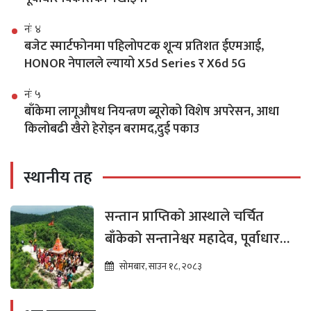
नंः ४
बजेट स्मार्टफोनमा पहिलोपटक शून्य प्रतिशत ईएमआई,
HONOR नेपालले ल्यायो X5d Series र X6d 5G
नंः ५
बाँकेमा लागूऔषध नियन्त्रण ब्यूरोको विशेष अपरेसन, आधा
किलोबढी खैरो हेरोइन बरामद,दुई पकाउ
स्थानीय तह
सन्तान प्राप्तिको आस्थाले चर्चित
बाँकेको सन्तानेश्वर महादेव, पूर्वाधार
विकासको पर्खाइमा
सोमबार, साउन १८, २०८३