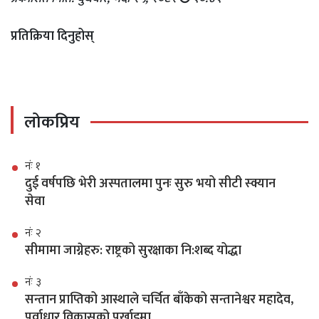
प्रतिक्रिया दिनुहोस्
लोकप्रिय
नंः १
दुई वर्षपछि भेरी अस्पतालमा पुनः सुरु भयो सीटी स्क्यान
सेवा
नंः २
सीमामा जाग्नेहरु: राष्ट्रको सुरक्षाका नि:शब्द योद्धा
नंः ३
सन्तान प्राप्तिको आस्थाले चर्चित बाँकेको सन्तानेश्वर महादेव,
पूर्वाधार विकासको पर्खाइमा