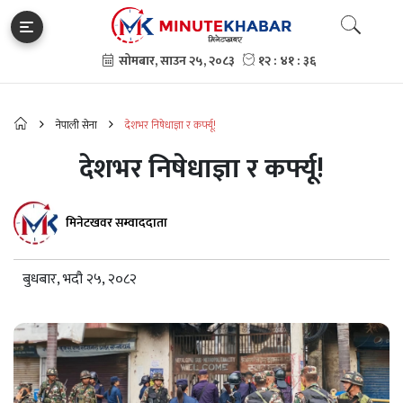
नेपाली सेना
देशभर निषेधाज्ञा र कर्फ्यू!
देशभर निषेधाज्ञा र कर्फ्यू!
मिनेटखवर सम्वाददाता
बुधबार, भदौ २५, २०८२