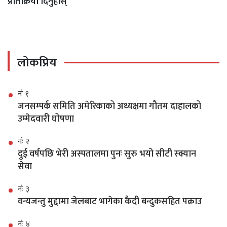
प्रतिक्रिया दिनुहोस्
लोकप्रिय
नंः १
जनसम्पर्क समिति अमेरिकाको अध्यक्षमा गौतम दाहालको
उम्मेदवारी घोषणा
नंः २
दुई वर्षपछि भेरी अस्पतालमा पुनः सुरु भयो सीटी स्क्यान
सेवा
नंः ३
वन्यजन्तु मुद्दामा जेलबाट भागेका कैदी बन्दुकसहित पक्राउ
नंः ४