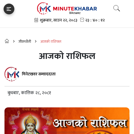
जीवनशैली
आजको राशिफल
आजको राशिफल
मिनेटखवर सम्वाददाता
बुधबार, कात्तिक २८, २०८१