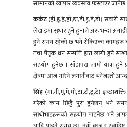
सामानको व्यापार व्यवसाय फस्टाएर जानेछ 
कर्कट
(ही,हू,हे,हो,डा,डी,डु,डे,डो) सवारी
लेखाइमा सुधार हुने हुनाले अरू भन्दा अगा
हुने समय रहेको छ भने रोकिएका कामहरू ब
तथा पैतृक धन सम्पत्ति हात लागी हुने सम
सहयोग हुनेछ । साँझपख लामो यात्रा हुने 
क्षेत्रमा आज गरिने लगानीबाट भनेजस्तो आम्
सिंह
(मा,मी,मू,मे,मो,टा,टी,टू,टे) इच्छाश
गरेको काम छिट्टै पुरा हुनेछन् भने 
साथीभाइहरूको सहयोग पाइनेछ भने आफन्त त
आदि पाइने समय छ। नयाँ वस्त्र र स्वादि