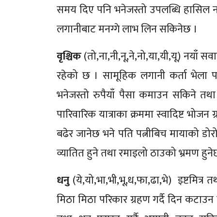
समय दिए पनि भनेजस्तो उपलब्धि हासिल नहु
लगानीबाट मनग्गे लाभ लिन सकिनेछ ।
वृश्चिक
(तो,ना,नी,नू,ने,नो,या,यी,यू) नयाँ 
रहेको छ । सामूहिक लगानी कर्ता भेला पा
भनेजस्तो रुपैयाँ पैसा कमाउन सकिने 
पारिवारिक यात्राका क्रममा स्वादिष्ट भोजन ग्
बढेर जानेछ भने पति पत्नीबिच मायाको ड
व्यातित हुने तथा रमाइलो ठाउको भ्रमण हुने
धनु
(ये,यो,भा,भी,भू,ध,फा,ढा,भे) इष्टमित्
मिठा मिठा परिकार ग्रहण गर्दै दिन कटाउन