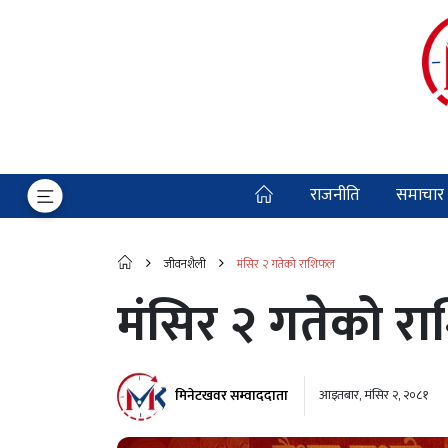
राजनीति
समाचार
जीवनशैली
मंसिर २ गतेको राशिफल
मंसिर २ गतेको 
मिनेटखवर सम्वाददाता
आइतबार, मंसिर २, २०८१