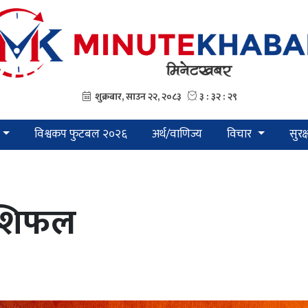
विश्वकप फुटबल २०२६
अर्थ/वाणिज्य
विचार
सुरक
राशिफल