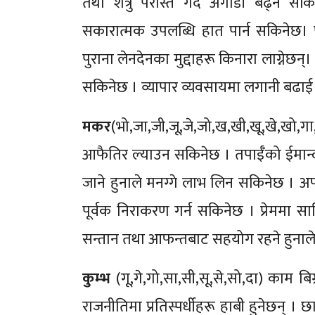
तथा शत्रु परास्त गर्दै अगाडी बढ्न सकिने
सकारात्मक उपलब्धि हात पार्न सकिनेछ। पु
पुराना लेनदेनका मुद्दाहरू किनारा लाग्नेछन्
सकिनेछ । व्यापार व्यवसायमा लगानी बढाई 
मकर
(भो,जा,जी,जू,जे,जो,ख,खी,खू,खे,खो,
आफैतिर ल्याउन सकिनेछ । तपाईँको ईमान्दा
जाने हुनाले मनग्गे लाभ लिन सकिनेछ । अप
पूर्वक निराकरण गर्न सकिनेछ । प्रेममा सा
सन्तान तथा आफन्तबाट सहयोग रहने हुनाले म
कुम्भ
(गू,गे,गो,सा,सी,सू,से,सो,दा) काम बि
राजनीतिमा प्रतिस्पर्धीहरू हाबी हुनेछन् 