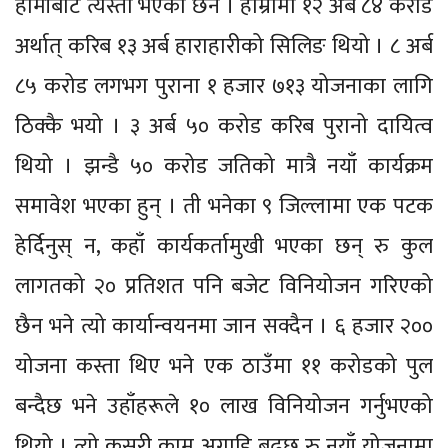
हामीबाट त्यस्तो भएको छैन । हाम्रोमा १२ अर्ब ८४ करोड
अर्थात् करिब १३ अर्ब हाराहारीको सिलिङ थियो । ८ अर्ब
८५ करोड लगभग पुराना १ हजार ७१३ योजनाका लागि
ठिक्कै भयो । ३ अर्ब ५० करोड करिब पुरानो दायित्व
थियो । झन्डै ५० करोड जतिको मात्रै नयाँ कार्यक्रम
समावेश भएका हुन् । ती भनेका ९ जिल्लामा एक पटक
हेर्दिनुस् न, कहाँ कार्यकर्तामुखी भएका छन् रु कुल
लागतको २० प्रतिशत पनि बजेट विनियोजन गरिएको
छैन भने त्यो कार्यान्वयनमा जान सक्दैन । ६ हजार २००
योजना कस्ता थिए भने एक ठाउँमा ११ करोडको पुल
बन्दैछ भने उहाँहरूले १० लाख विनियोजन गर्नुभएको
थियो । त्यो कसरी काम अगाडि बढ्छ रु नयाँ योजनामा