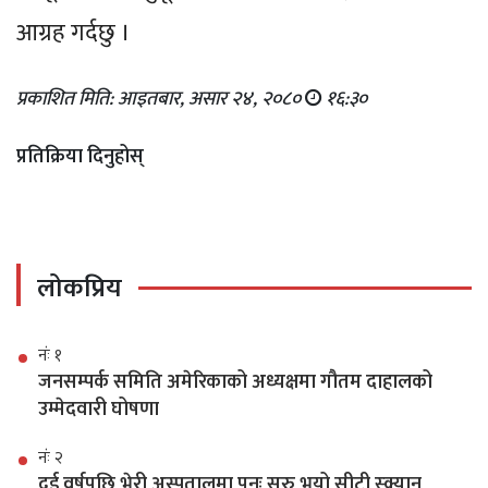
आग्रह गर्दछु ।
प्रकाशित मिति: आइतबार, असार २४, २०८०
१६:३०
प्रतिक्रिया दिनुहोस्
लोकप्रिय
नंः १
जनसम्पर्क समिति अमेरिकाको अध्यक्षमा गौतम दाहालको
उम्मेदवारी घोषणा
नंः २
दुई वर्षपछि भेरी अस्पतालमा पुनः सुरु भयो सीटी स्क्यान