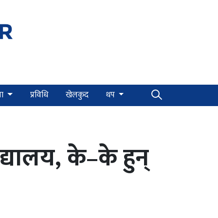
्षा
प्रविधि
खेलकुद
थप
्यालय, के–के हुन्