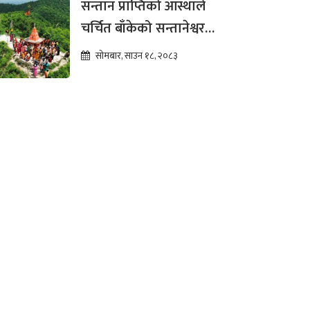
सन्तान प्राप्तिको आस्थाले
चर्चित बाँकेको सन्तानेश्वर
महादेव, पूर्वाधार विकासको
सोमबार, साउन १८, २०८३
पर्खाइमा