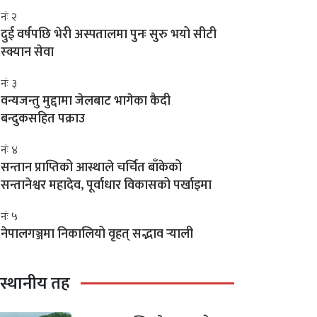
नंः २
दुई वर्षपछि भेरी अस्पतालमा पुनः सुरु भयो सीटी
स्क्यान सेवा
नंः ३
वन्यजन्तु मुद्दामा जेलबाट भागेका कैदी
बन्दुकसहित पक्राउ
नंः ४
सन्तान प्राप्तिको आस्थाले चर्चित बाँकेको
सन्तानेश्वर महादेव, पूर्वाधार विकासको पर्खाइमा
नंः ५
नेपालगञ्जमा निकालियो वृहत् सद्भाव र्‍याली
स्थानीय तह