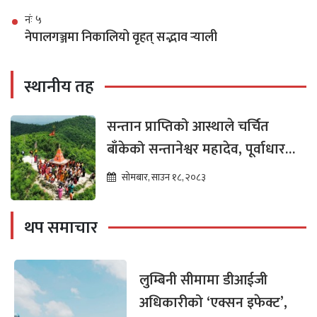
नंः ५
नेपालगञ्जमा निकालियो वृहत् सद्भाव र्‍याली
स्थानीय तह
सन्तान प्राप्तिको आस्थाले चर्चित
बाँकेको सन्तानेश्वर महादेव, पूर्वाधार
विकासको पर्खाइमा
सोमबार, साउन १८, २०८३
थप समाचार
लुम्बिनी सीमामा डीआईजी
अधिकारीको ‘एक्सन इफेक्ट’,