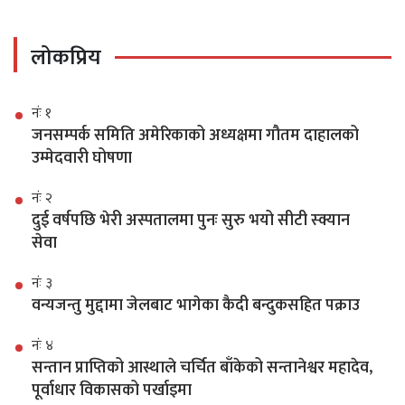
लोकप्रिय
नंः १
जनसम्पर्क समिति अमेरिकाको अध्यक्षमा गौतम दाहालको
उम्मेदवारी घोषणा
नंः २
दुई वर्षपछि भेरी अस्पतालमा पुनः सुरु भयो सीटी स्क्यान
सेवा
नंः ३
वन्यजन्तु मुद्दामा जेलबाट भागेका कैदी बन्दुकसहित पक्राउ
नंः ४
सन्तान प्राप्तिको आस्थाले चर्चित बाँकेको सन्तानेश्वर महादेव,
पूर्वाधार विकासको पर्खाइमा