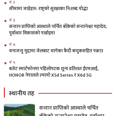
नंः २
सीमामा जाग्नेहरु: राष्ट्रको सुरक्षाका नि:शब्द योद्धा
नंः ३
सन्तान प्राप्तिको आस्थाले चर्चित बाँकेको सन्तानेश्वर महादेव,
पूर्वाधार विकासको पर्खाइमा
नंः ४
वन्यजन्तु मुद्दामा जेलबाट भागेका कैदी बन्दुकसहित पक्राउ
नंः ५
बजेट स्मार्टफोनमा पहिलोपटक शून्य प्रतिशत ईएमआई,
HONOR नेपालले ल्यायो X5d Series र X6d 5G
स्थानीय तह
सन्तान प्राप्तिको आस्थाले चर्चित