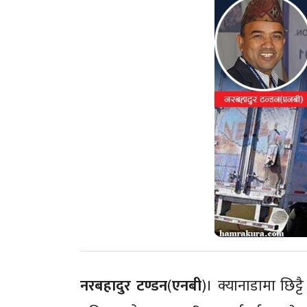
नरबहादुर
टण्डन
(
एनबी
)। क्यानाडामा छिट्