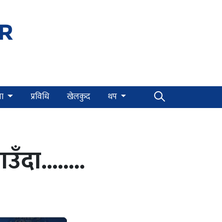
्षा
प्रविधि
खेलकुद
थप
दा........