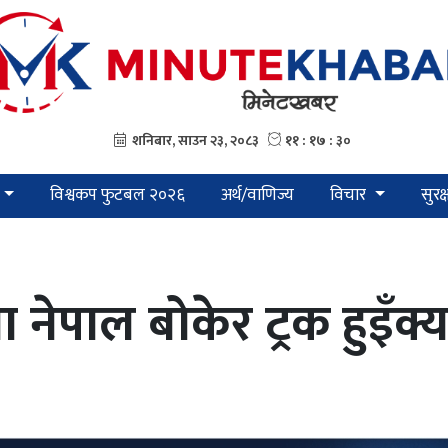
विश्वकप फुटबल २०२६
अर्थ/वाणिज्य
विचार
सुरक
पाल बोकेर ट्रक हुइँक्याउँ