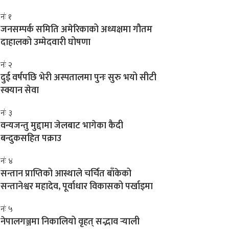
नंः १
जनसम्पर्क समिति अमेरिकाको अध्यक्षमा गौतम
दाहालको उम्मेदवारी घोषणा
नंः २
दुई वर्षपछि भेरी अस्पतालमा पुनः सुरु भयो सीटी
स्क्यान सेवा
नंः ३
वन्यजन्तु मुद्दामा जेलबाट भागेका कैदी
बन्दुकसहित पक्राउ
नंः ४
सन्तान प्राप्तिको आस्थाले चर्चित बाँकेको
सन्तानेश्वर महादेव, पूर्वाधार विकासको पर्खाइमा
नंः ५
नेपालगञ्जमा निकालियो वृहत् सद्भाव र्‍याली